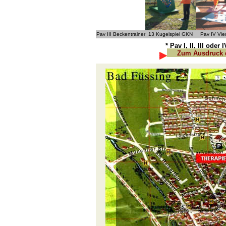
Pav III Beckentrainer
13 Kugelspiel GKN
Pav IV Vier
* Pav I, II, III ode
Zum Ausdruck d