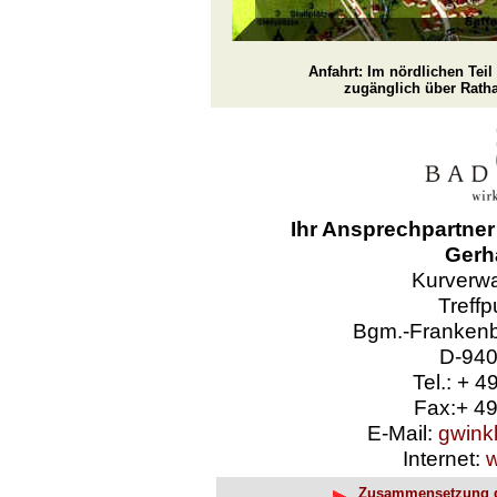
Anfahrt: Im nördlichen Teil
zugänglich über Rathau
Ihr Ansprechpartne
Gerh
Kurverwa
Treff
Bgm.-Frankenb
D-940
Tel.: + 4
Fax:+ 49
E-Mail:
gwink
Internet:
w
Zusammensetzung de