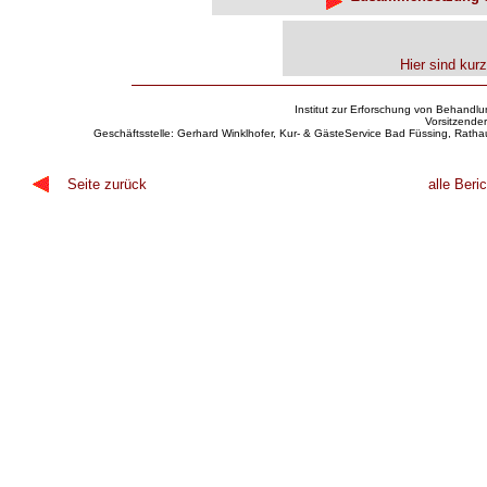
Hier sind ku
Institut zur Erforschung von Behandlu
Vorsitzender
Geschäftsstelle: Gerhard Winklhofer, Kur- & GästeService Bad Füssing, Rath
Seite zurück
alle Ber