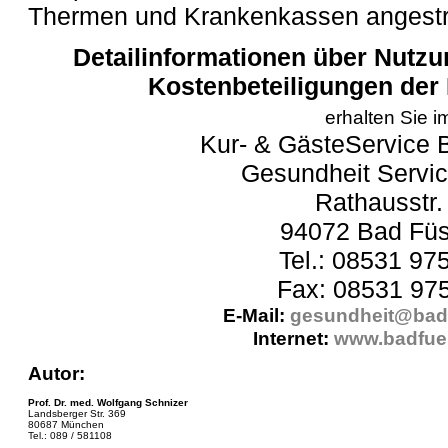
Thermen und Krankenkassen angestr
Detailinformationen über Nutz
Kostenbeteiligungen der
erhalten Sie i
Kur- & GästeService 
Gesundheit Servi
Rathausstr.
94072 Bad Füs
Tel.: 08531 97
Fax: 08531 97
E-Mail:
gesundheit@bad
Internet:
www.badfue
Autor:
Prof. Dr. med. Wolfgang Schnizer
Landsberger Str. 369
80687 München
Tel.: 089 / 581108