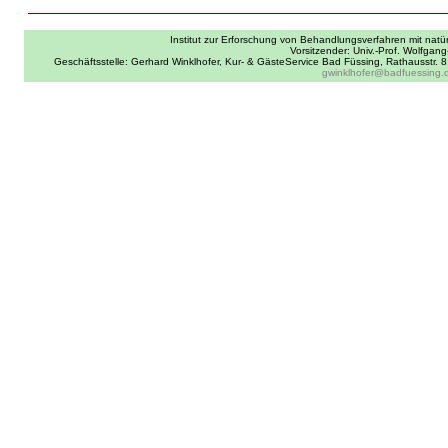
Institut zur Erforschung von Behandlungsverfahren mit natür
Vorsitzender: Univ.-Prof. Wolfgang
Geschäftsstelle: Gerhard Winklhofer, Kur- & GästeService Bad Füssing, Rathausstr.
gwinklhofer@badfuessing.