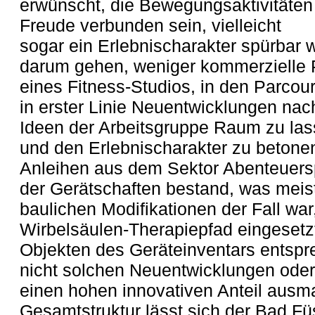
erwünscht, die Bewegungsaktivitäten
Freude verbunden sein, vielleicht
sogar ein Erlebnischarakter spürbar
darum gehen, weniger kommerzielle P
eines Fitness-Studios, in den Parco
in erster Linie Neuentwicklungen nac
Ideen der Arbeitsgruppe Raum zu las
und den Erlebnischarakter zu betone
Anleihen aus dem Sektor Abenteuersp
der Gerätschaften bestand, was meist
baulichen Modifikationen der Fall wa
Wirbelsäulen-Therapiepfad eingesetzt
Objekten des Geräteinventars entsp
nicht solchen Neuentwicklungen ode
einen hohen innovativen Anteil ausma
Gesamtstruktur lässt sich der Bad Fü