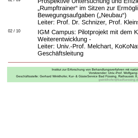
Prospektive Untersuchung und Effiz
„Rumpftrainer“ im Sitzen zur Ermögl
Bewegungsaufgaben („Neubau“)
Leiter: Prof. Dr. Schnizer, Prof. Klei
02 / 10
IGM Campus: Pilotprojekt mit dem 
Weiterentwicklung -
Leiter: Univ.-Prof. Melchart, KoKoN
Geschäftsleitung
Institut zur Erforschung von Behandlungsverfahren mit natürl
Vorsitzender: Univ.-Prof. Wolfgang
Geschäftsstelle: Gerhard Winklhofer, Kur- & GästeService Bad Füssing, Rathausstr. 
gwinklhofer@badfuessing.