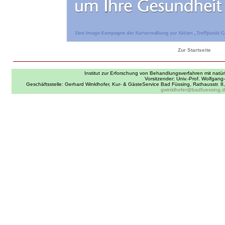
Zur Startseite
Institut zur Erforschung von Behandlungsverfahren mit natürl
Vorsitzender: Univ.-Prof. Wolfgang
Geschäftsstelle: Gerhard Winklhofer, Kur- & GästeService Bad Füssing, Rathausstr. 
gwinklhofer@badfuessing.