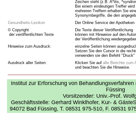
Zeichen steht (z.B. A*itis, *syndr
Bei einem eindeutigen Treffer wird
mehreren Treffern erhalten Sie ein
Synonymbegriffe, die den angegebe
Gesundheits-Lexikon
Der Online Service der Apotheke
© Copyright
Die Texte dieser Veröffentlichung
der veröffentlichten Texte
können mit Hinweise auf den Autor
der Veröffentlichung wiedergegeb
Hinweise zum Ausdruck:
einzelne Seiten können ausgedruc
Setzen Sie den Cursor in die recht
verwenden sie den Befehl "Druck"
Ausdruck aller Seiten:
Klicken Sie auf
alle Berichte zum
und beachten Sie die Hinweise.
Institut zur Erforschung von Behandlungsverfahren m
Füssing
Vorsitzender: Univ.-Prof. Wol
Geschäftsstelle: Gerhard Winklhofer, Kur- & GästeS
94072 Bad Füssing, T. 08531 975-510, F. 08531 97