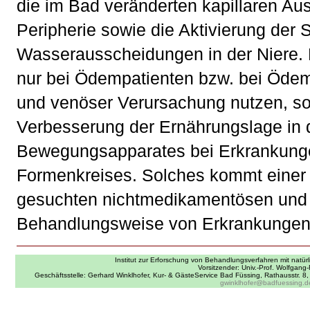
die im Bad veränderten kapillaren A
Peripherie sowie die Aktivierung der 
Wasserausscheidungen in der Niere. De
nur bei Ödempatienten bzw. bei Öde
und venöser Verursachung nutzen, s
Verbesserung der Ernährungslage in 
Bewegungsapparates bei Erkrankung
Formenkreises. Solches kommt einer
gesuchten nichtmedikamentösen und m
Behandlungsweise von Erkrankungen
Institut zur Erforschung von Behandlungsverfahren mit natürl
Vorsitzender: Univ.-Prof. Wolfgang-
Geschäftsstelle: Gerhard Winklhofer, Kur- & GästeService Bad Füssing, Rathausstr. 
gwinklhofer@badfuessing.d